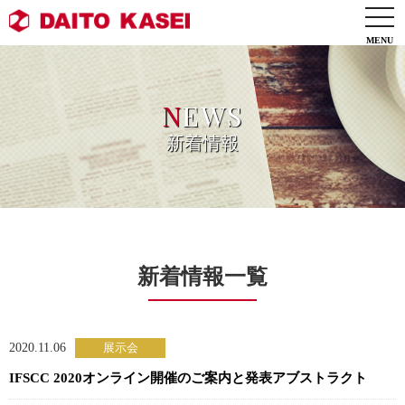
togg
navi
N
EWS
新着情報
新着情報一覧
2020.11.06
IFSCC 2020オンライン開催のご案内と発表アブストラクト