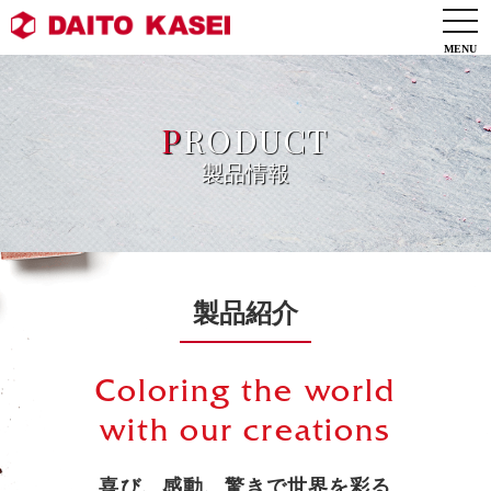
togg
navi
P
RODUCT
製品情報
製品紹介
Coloring the world
with our creations
喜び、感動、驚きで世界を彩る