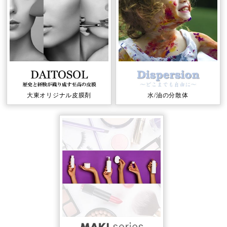
⼤東オリジナル⽪膜剤
⽔/油の分散体