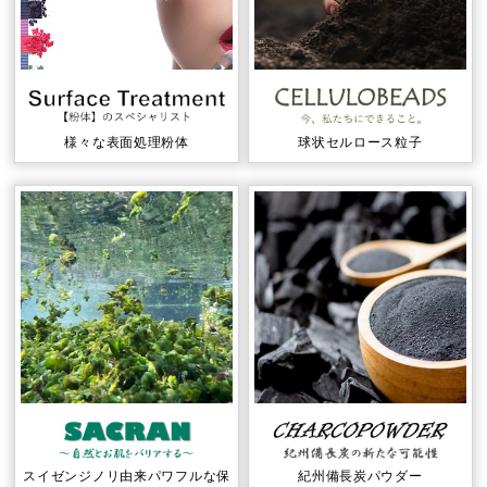
様々な表⾯処理粉体
球状セルロース粒⼦
スイゼンジノリ由来パワフルな保
紀州備⻑炭パウダー