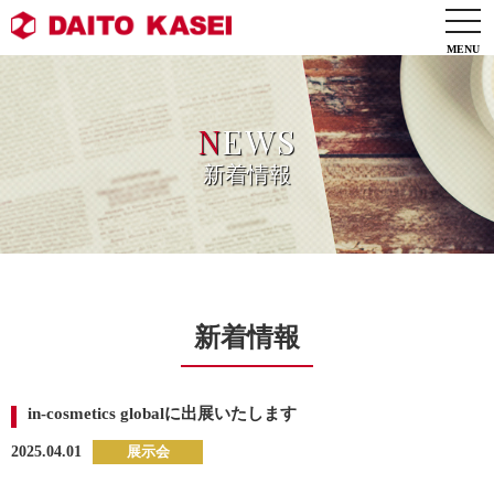
togg
navi
N
EWS
新着情報
新着情報
in-cosmetics globalに出展いたします
2025.04.01