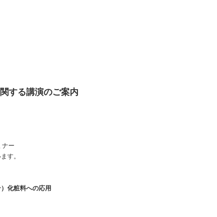
に関する講演のご案内
ミナー
います。
ン）化粧料への応用
。